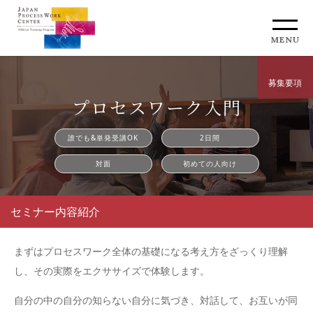
MENU
募集要項
プロセスワーク入門
誰でも&単発受講OK
2日間
対面
初めての人向け
セミナー内容紹介
まずはプロセスワーク全体の基礎になる考え方をざっくり理解
し、その実際をエクササイズで体験します。
自分の中の自分の知らない自分に気づき、対話して、お互いが同