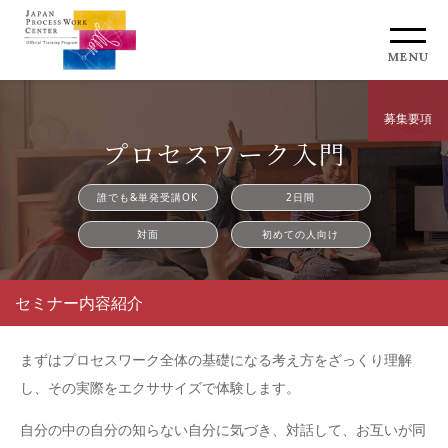
MENU
募集要項
プロセスワーク入門
誰でも&単発受講OK
2日間
対面
初めての人向け
セミナー内容紹介
まずはプロセスワーク全体の基礎になる考え方をざっくり理解
し、その実際をエクササイズで体験します。
自分の中の自分の知らない自分に気づき、対話して、お互いが同