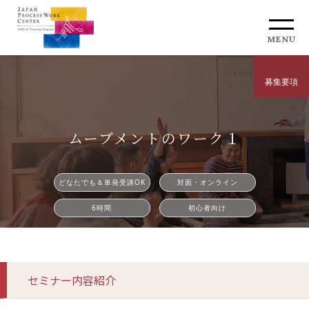
MENU
募集要項
ムーブメントのワーク１
どなたでも＆単発受講OK
対面・オンライン
6時間
初心者向け
セミナー内容紹介