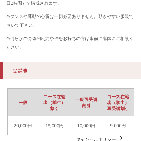
日2時間）で構成されます。
※ダンスや運動の心得は一切必要ありません。動きやすい服装で
おいで下さい。
※何らかの身体的制約条件をお持ちの方は事前に講師にご相談く
ださい。
受講費
コース在籍
コース在籍
一般再受講
一般
者（学生）
者（学生）
割引
割引
再受講割引
20,000円
18,000円
10,000円
9,000円
キャンセルポリシー